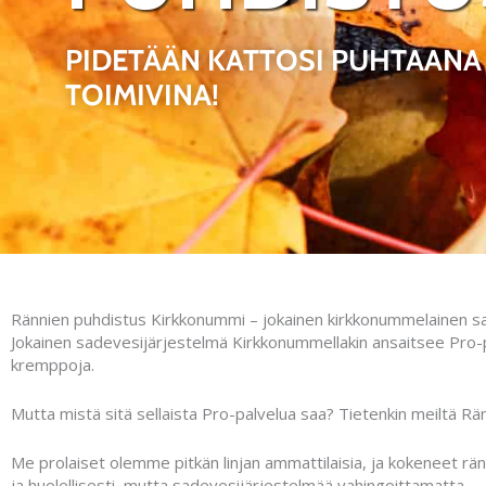
PIDETÄÄN KATTOSI PUHTAANA 
TOIMIVINA!
Rännien puhdistus Kirkkonummi – jokainen kirkkonummelainen sa
Jokainen sadevesijärjestelmä Kirkkonummellakin ansaitsee Pro-p
kremppoja.
Mutta mistä sitä sellaista Pro-palvelua saa? Tietenkin meiltä Rä
Me prolaiset olemme pitkän linjan ammattilaisia, ja kokeneet rä
ja huolellisesti, mutta sadevesijärjestelmää vahingoittamatta.