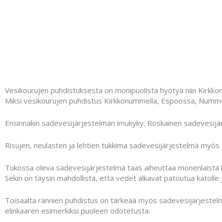
Vesikourujen puhdistuksesta on monipuolista hyötyä niin Kirkko
Miksi vesikourujen puhdistus Kirkkonummella, Espoossa, Nummela
Ensinnäkin sadevesijärjestelmän imukyky. Roskainen sadevesijär
Risujen, neulasten ja lehtien tukkima sadevesijärjestelmä myös j
Tukossa oleva sadevesijärjestelmä taas aiheuttaa monenlaista ha
Sekin on täysin mahdollista, että vedet alkavat patoutua katolle 
Toisaalta rännien puhdistus on tärkeää myös sadevesijärjestelmä
elinkaaren esimerkiksi puoleen odotetusta.