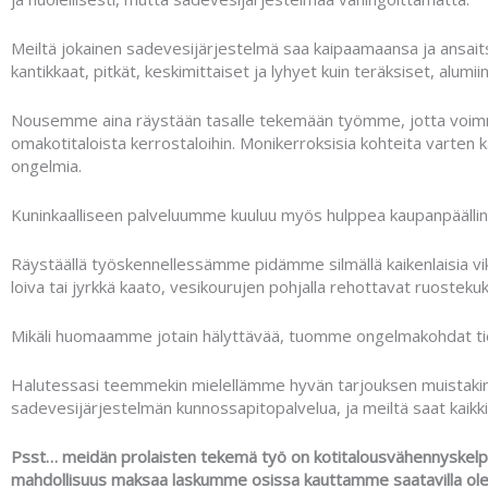
Meiltä jokainen sadevesijärjestelmä saa kaipaamaansa ja ansai
kantikkaat, pitkät, keskimittaiset ja lyhyet kuin teräksiset, alumi
Nousemme aina räystään tasalle tekemään työmme, jotta voimme v
omakotitaloista kerrostaloihin. Monikerroksisia kohteita varten
ongelmia.
Kuninkaalliseen palveluumme kuuluu myös hulppea kaupanpäälline
Räystäällä työskennellessämme pidämme silmällä kaikenlaisia vikoj
loiva tai jyrkkä kaato, vesikourujen pohjalla rehottavat ruostek
Mikäli huomaamme jotain hälyttävää, tuomme ongelmakohdat tiete
Halutessasi teemmekin mielellämme hyvän tarjouksen muistakin 
sadevesijärjestelmän kunnossapitopalvelua, ja meiltä saat kaikk
Psst… meidän prolaisten tekemä työ on kotitalousvähennyskelpo
mahdollisuus maksaa laskumme osissa kauttamme saatavilla oleval