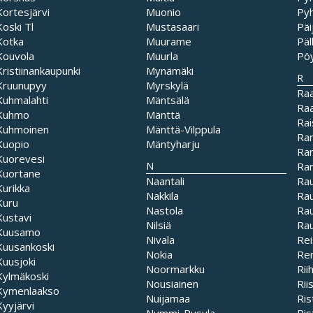
Kortesjärvi
Muonio
Py
Koski Tl
Mustasaari
Pä
Kotka
Muurame
Pä
Kouvola
Muurla
Pö
Kristiinankaupunki
Mynämäki
R
Kruunupyy
Myrskylä
Ra
Kuhmalahti
Mäntsälä
Ra
Kuhmo
Mänttä
Rai
Kuhmoinen
Mänttä-Vilppula
Ran
Kuopio
Mäntyharju
Ran
Kuorevesi
N
Ra
Kuortane
Naantali
Ra
Kurikka
Nakkila
Ra
Kuru
Nastola
Ra
Kustavi
Nilsiä
Rau
Kuusamo
Nivala
Rei
Kuusankoski
Nokia
Re
Kuusjoki
Noormarkku
Rii
Kylmäkoski
Nousiainen
Rii
Kymenlaakso
Nuijamaa
Ris
Kyyjärvi