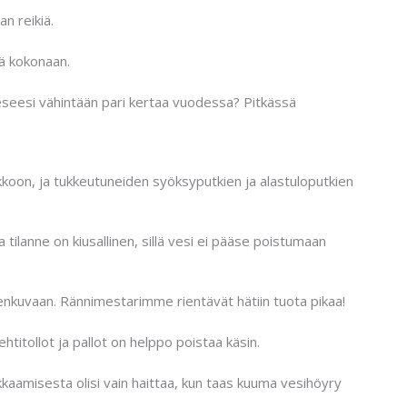
n reikiä.
tä kokonaan.
eeseesi vähintään pari kertaa vuodessa? Pitkässä
koon, ja tukkeutuneiden syöksyputkien ja alastuloputkien
 tilanne on kiusallinen, sillä vesi ei pääse poistumaan
enkuvaan. Rännimestarimme rientävät hätiin tuota pikaa!
titollot ja pallot on helppo poistaa käsin.
kaamisesta olisi vain haittaa, kun taas kuuma vesihöyry