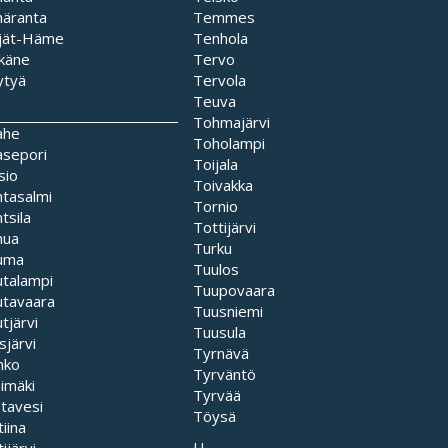
häranta
Temmes
ijät-Häme
Tenhola
lkäne
Tervo
ytyä
Tervola
Teuva
Tohmajärvi
ahe
Toholampi
asepori
Toijala
sio
Toivakka
tasalmi
Tornio
tsila
Tottijärvi
nua
Turku
uma
Tuulos
utalampi
Tuupovaara
utavaara
Tuusniemi
tjärvi
Tuusula
sjärvi
Tyrnävä
nko
Tyrväntö
himäki
Tyrvää
stavesi
Töysä
tiina
U