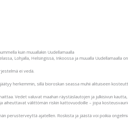
nummella kuin muuallakin Uudellamaalla
ssa, Lohjalla, Helsingissä, Inkoossa ja muualla Uudellamaalla o
jestelmä ei vedä.
äätyy herkemmin, sillä bioroskan seassa muhii alituiseen kosteutta
ittaa. Vedet valuvat maahan räystäslautojen ja julkisivun kautta,
ja aiheuttavat välittömän riskin kattovuodoille – jopa kosteusvaurio
n perusterveyttä ajatellen. Roskista ja jäästä voi poikia ongelmi