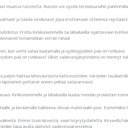
un muassa ruostetta. Ruoste voi syödä teräskouruihin pahimmillaa
än kulmaan ja saada vesikourut jopa irrottamaan otteensa räystääs
puhdistus Prolta Kirkkonummella tai lähialueilla sijaitsevaan koht
kokonaisen lomamatkan verran rahaa!
en, kun vettä sataa kaatamalla ja syöksyputken pää on rutikuiva
utken pää on rutikuiva? Silloin sadevesijärjestelmä on mennyt tuk
paljon haittaa lahovaurioista kattovuotoihin. Varsinkin tasakatoilla
 läpiviennit pettävät ennen pitkää satavarmasti.
vaus Kirkkonummella ja lähialueilla kuuluu meidän prolaisten toim
le ja keräämällä tukkeena olevan materiaalin pois. Esimerkiksi leh
ineitä. Emme tosin kirvestä, vaan höyrytyslaitetta. Kirveellä hak
linenkin tapa avata jäätynyt sadevesijärjestelmä.