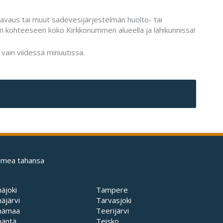
 avaus tai muut sadevesijärjestelmän huolto- tai
in kohteeseen koko Kirkkonummen alueella ja lähikunnissa!
vain viidessä minuutissa.
uomea tahansa
äjoki
Tampere
äjärvi
Tarvasjoki
hämaa
Teerijärvi
häntä
Teisko