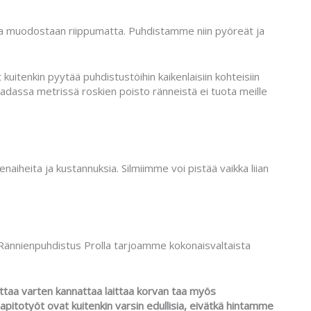
ja muodostaan riippumatta. Puhdistamme niin pyöreät ja
tenkin pyytää puhdistustöihin kaikenlaisiin kohteisiin
adassa metrissä roskien poisto ränneistä ei tuota meille
naiheita ja kustannuksia. Silmiimme voi pistää vaikka liian
Rännienpuhdistus Prolla tarjoamme kokonaisvaltaista
taa varten kannattaa laittaa korvan taa myös
itotyöt ovat kuitenkin varsin edullisia, eivätkä hintamme