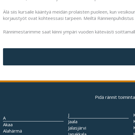
Älä siis kursaile kääntyä meidän prolaisten puoleen, kun vesiko
korjaustyöt ovat kohteessasi tarpeen. Meiltä Rännienpuhdistus P
Rännimestarimme saat kiinni ympäri vuoden kätevästi soittamalla
Pidä rännit toimin
J
A
Jaala
Akaa
Jalasjärvi
Alahärmä
Janakkala