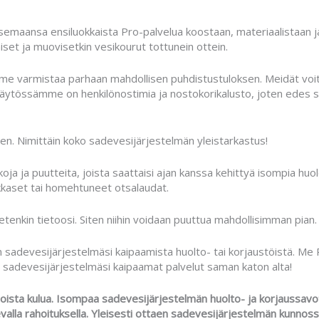
tsemaansa ensiluokkaista Pro-palvelua koostaan, materiaalistaan 
iniset ja muovisetkin vesikourut tottunein ottein.
armistaa parhaan mahdollisen puhdistustuloksen. Meidät voit kui
 käytössämme on henkilönostimia ja nostokorikalusto, joten edes s
n. Nimittäin koko sadevesijärjestelmän yleistarkastus!
a ja puutteita, joista saattaisi ajan kanssa kehittyä isompia huole
ukkaset tai homehtuneet otsalaudat.
nkin tietoosi. Siten niihin voidaan puuttua mahdollisimman pian.
sadevesijärjestelmäsi kaipaamista huolto- tai korjaustöistä. Me 
i sadevesijärjestelmäsi kaipaamat palvelut saman katon alta!
ista kulua. Isompaa sadevesijärjestelmän huolto- ja korjaussavot
la rahoituksella. Yleisesti ottaen sadevesijärjestelmän kunnossap