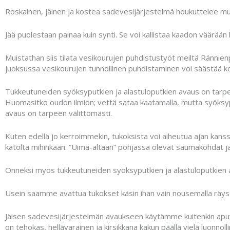
Roskainen, jäinen ja kostea sadevesijärjestelmä houkuttelee mu
Jää puolestaan painaa kuin synti. Se voi kallistaa kaadon väärä
Muistathan siis tilata vesikourujen puhdistustyöt meiltä Rännien
juoksussa vesikourujen tunnollinen puhdistaminen voi säästää 
Tukkeutuneiden syöksyputkien ja alastuloputkien avaus on tarpe
Huomasitko oudon ilmiön; vettä sataa kaatamalla, mutta syöksyp
avaus on tarpeen välittömästi.
Kuten edellä jo kerroimmekin, tukoksista voi aiheutua ajan kanssa 
katolta mihinkään. ”Uima-altaan” pohjassa olevat saumakohdat ja
Onneksi myös tukkeutuneiden syöksyputkien ja alastuloputkien a
Usein saamme avattua tukokset käsin ihan vain nousemalla räystääl
Jäisen sadevesijärjestelmän avaukseen käytämme kuitenkin apuväl
on tehokas, hellävarainen ja kirsikkana kakun päällä vielä luonnol