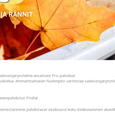
JA RÄNNIT
devesijärjestelmä ansaitsee Pro-palvelua!
alvelua. Ammattitaitoinen huolenpito varmistaa sadevesijärjestelm
nnienpuhdistus Prolta!
nnimestarimme puhdistavat vesikourut koko Kirkkonummen alueella 