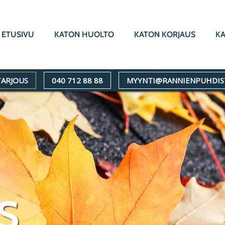
ETUSIVU
KATON HUOLTO
KATON KORJAUS
K
TARJOUS
040 712 88 88
MYYNTI@RANNIENPUHDIS
S