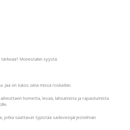
n tärkeää? Monestakin syystä.
. Jää on tukos siinä missä roskatkin.
 aiheuttaen hometta, levää, lahoamista ja rapautumista.
lle.
a, jotka saattavat typistää sadevesijärjestelmän