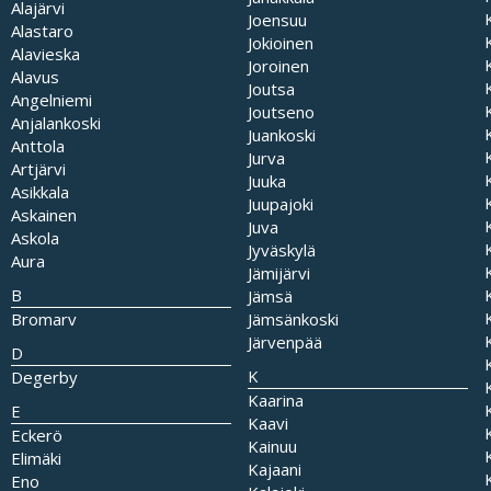
Alajärvi
Joensuu
Alastaro
Jokioinen
Alavieska
Joroinen
Alavus
Joutsa
Angelniemi
Joutseno
Anjalankoski
Juankoski
Anttola
Jurva
Artjärvi
Juuka
Asikkala
Juupajoki
Askainen
Juva
Askola
Jyväskylä
Aura
Jämijärvi
B
Jämsä
Bromarv
Jämsänkoski
Järvenpää
D
K
Degerby
Kaarina
E
Kaavi
Eckerö
Kainuu
Elimäki
Kajaani
Eno