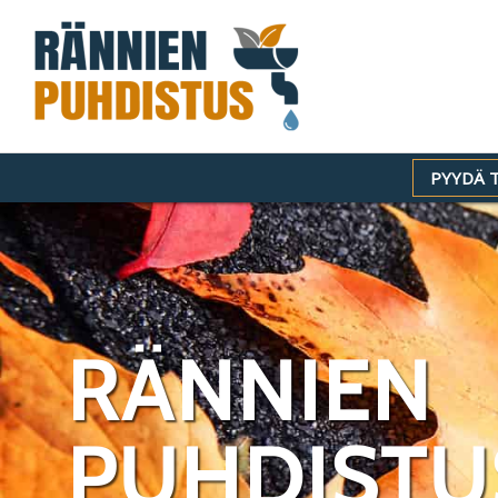
Siirry
sisältöön
PYYDÄ 
RÄNNIEN
PUHDISTU