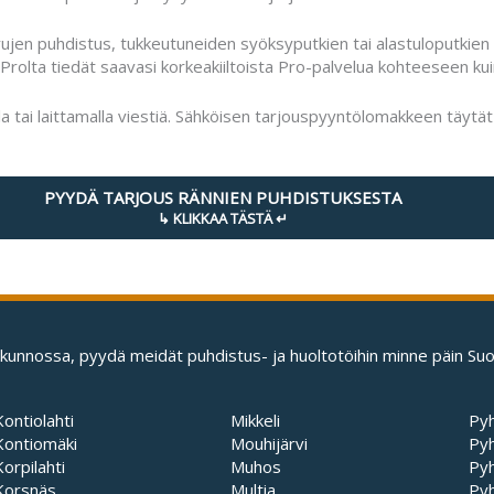
urujen puhdistus, tukkeutuneiden syöksyputkien tai alastuloputkien
rolta tiedät saavasi korkeakiiltoista Pro-palvelua kohteeseen ku
 tai laittamalla viestiä. Sähköisen tarjouspyyntölomakkeen täytät 
PYYDÄ TARJOUS RÄNNIEN PUHDISTUKSESTA
takunnossa, pyydä meidät puhdistus- ja huoltotöihin minne päin S
Kontiolahti
Mikkeli
Pyh
Kontiomäki
Mouhijärvi
Pyh
Korpilahti
Muhos
Py
Korsnäs
Multia
Py