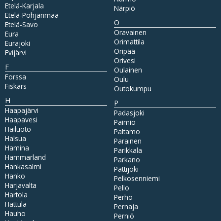
Etelä-Karjala
Närpiö
Etelä-Pohjanmaa
O
Etelä-Savo
Oravainen
Eura
Orimattila
Eurajoki
Oripää
Evijärvi
Orivesi
F
Oulainen
Forssa
Oulu
Fiskars
Outokumpu
H
P
Haapajärvi
Padasjoki
Haapavesi
Paimio
Hailuoto
Paltamo
Halsua
Parainen
Hamina
Parikkala
Hammarland
Parkano
Hankasalmi
Pattijoki
Hanko
Pelkosenniemi
Harjavalta
Pello
Hartola
Perho
Hattula
Pernaja
Hauho
Perniö