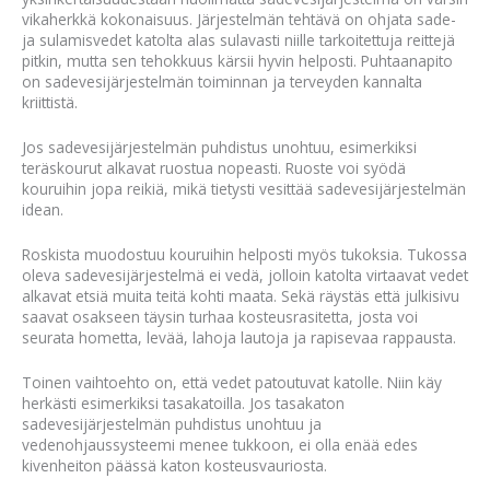
vikaherkkä kokonaisuus. Järjestelmän tehtävä on ohjata sade-
ja sulamisvedet katolta alas sulavasti niille tarkoitettuja reittejä
pitkin, mutta sen tehokkuus kärsii hyvin helposti. Puhtaanapito
on sadevesijärjestelmän toiminnan ja terveyden kannalta
kriittistä.
Jos sadevesijärjestelmän puhdistus unohtuu, esimerkiksi
teräskourut alkavat ruostua nopeasti. Ruoste voi syödä
kouruihin jopa reikiä, mikä tietysti vesittää sadevesijärjestelmän
idean.
Roskista muodostuu kouruihin helposti myös tukoksia. Tukossa
oleva sadevesijärjestelmä ei vedä, jolloin katolta virtaavat vedet
alkavat etsiä muita teitä kohti maata. Sekä räystäs että julkisivu
saavat osakseen täysin turhaa kosteusrasitetta, josta voi
seurata hometta, levää, lahoja lautoja ja rapisevaa rappausta.
Toinen vaihtoehto on, että vedet patoutuvat katolle. Niin käy
herkästi esimerkiksi tasakatoilla. Jos tasakaton
sadevesijärjestelmän puhdistus unohtuu ja
vedenohjaussysteemi menee tukkoon, ei olla enää edes
kivenheiton päässä katon kosteusvauriosta.