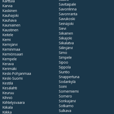
Karttula
Savitaipale
Karvia
Savonlinna
Kaskinen
Savonranta
Kauhajoki
Savukoski
Kauhava
Seinäjoki
Kauniainen
Sievi
Kaustinen
Siikainen
Keitele
Siikajoki
Kemi
Siikalatva
Kemijärvi
Siilinjärvi
Keminmaa
Simo
Kemiönsaari
Simpele
Kempele
Sipoo
Kerava
Sippola
Kerimäki
Siuntio
Keski-Pohjanmaa
Snappertuna
Keski-Suomi
Sodankylä
Kestilä
Soini
Kesälahti
Somerniemi
Keuruu
Somero
Kihniö
Sonkajärvi
Kiihtelysvaara
Sotkamo
Kiikala
Sulkava
Kiikka