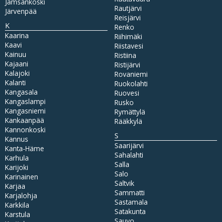
Jämsänkoski
Rautjärvi
Järvenpää
Reisjärvi
K
Renko
Kaarina
Riihimäki
Kaavi
Riistavesi
Kainuu
Ristiina
Kajaani
Ristijärvi
Kalajoki
Rovaniemi
Kalanti
Ruokolahti
Kangasala
Ruovesi
Kangaslampi
Rusko
Kangasniemi
Rymättylä
Kankaanpää
Rääkkylä
Kannonkoski
S
Kannus
Saarijärvi
Kanta-Häme
Sahalahti
Karhula
Salla
Karijoki
Salo
Karinainen
Saltvik
Karjaa
Sammatti
Karjalohja
Sastamala
Karkkila
Satakunta
Karstula
Sauvo