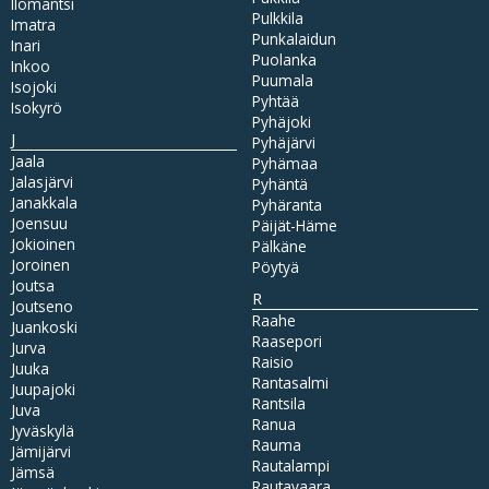
Ilomantsi
Pulkkila
Imatra
Punkalaidun
Inari
Puolanka
Inkoo
Puumala
Isojoki
Pyhtää
Isokyrö
Pyhäjoki
J
Pyhäjärvi
Jaala
Pyhämaa
Jalasjärvi
Pyhäntä
Janakkala
Pyhäranta
Joensuu
Päijät-Häme
Jokioinen
Pälkäne
Joroinen
Pöytyä
Joutsa
R
Joutseno
Raahe
Juankoski
Raasepori
Jurva
Raisio
Juuka
Rantasalmi
Juupajoki
Rantsila
Juva
Ranua
Jyväskylä
Rauma
Jämijärvi
Rautalampi
Jämsä
Rautavaara