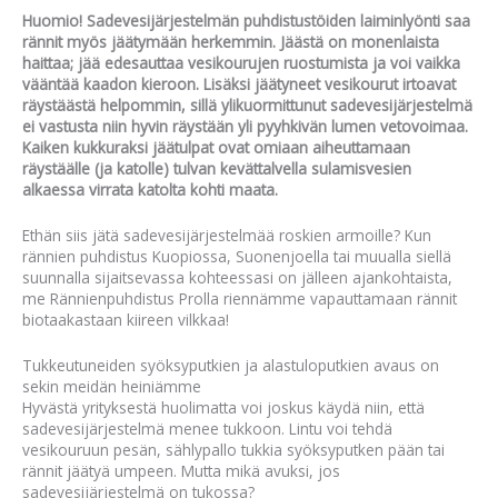
Huomio! Sadevesijärjestelmän puhdistustöiden laiminlyönti saa
rännit myös jäätymään herkemmin. Jäästä on monenlaista
haittaa; jää edesauttaa vesikourujen ruostumista ja voi vaikka
vääntää kaadon kieroon. Lisäksi jäätyneet vesikourut irtoavat
räystäästä helpommin, sillä ylikuormittunut sadevesijärjestelmä
ei vastusta niin hyvin räystään yli pyyhkivän lumen vetovoimaa.
Kaiken kukkuraksi jäätulpat ovat omiaan aiheuttamaan
räystäälle (ja katolle) tulvan kevättalvella sulamisvesien
alkaessa virrata katolta kohti maata.
Ethän siis jätä sadevesijärjestelmää roskien armoille? Kun
rännien puhdistus Kuopiossa, Suonenjoella tai muualla siellä
suunnalla sijaitsevassa kohteessasi on jälleen ajankohtaista,
me Rännienpuhdistus Prolla riennämme vapauttamaan rännit
biotaakastaan kiireen vilkkaa!
Tukkeutuneiden syöksyputkien ja alastuloputkien avaus on
sekin meidän heiniämme
Hyvästä yrityksestä huolimatta voi joskus käydä niin, että
sadevesijärjestelmä menee tukkoon. Lintu voi tehdä
vesikouruun pesän, sählypallo tukkia syöksyputken pään tai
rännit jäätyä umpeen. Mutta mikä avuksi, jos
sadevesijärjestelmä on tukossa?