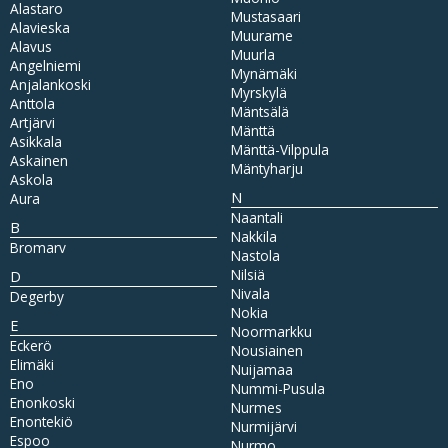
Alastaro
Mustasaari
Alavieska
Muurame
Alavus
Muurla
Angelniemi
Mynämäki
Anjalankoski
Myrskylä
Anttola
Mäntsälä
Artjärvi
Mänttä
Asikkala
Mänttä-Vilppula
Askainen
Mäntyharju
Askola
N
Aura
Naantali
B
Nakkila
Bromarv
Nastola
Nilsiä
D
Nivala
Degerby
Nokia
E
Noormarkku
Eckerö
Nousiainen
Elimäki
Nuijamaa
Eno
Nummi-Pusula
Enonkoski
Nurmes
Enontekiö
Nurmijärvi
Espoo
Nurmo