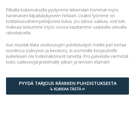
Pitkällä kokemuksella pystymme tekemään hommat myös
harvinaisen kilpailukykyiseen hintaan. Lisäksi työmme on
kotitalousvähennyskelpoista kulua. Jos talous sakkaa, voit toki
maksaa laskumme myös osissa kauttamme saatavilla olevalla
rahoituksella.
Kun muistat tilata vesikourujen puhdistustyöt meiltä pari kertaa
vuodessa (syksyisin ja keväisin), ei isommille korjaustöille
kuitenkaan ole todennäköisesti tarvetta. Pro-palvelulla varmistat
koko sadevesijärjestelmälle pitkän ja terveen elämän!
PYYDÄ TARJOUS RÄNNIEN PUHDISTUKSESTA