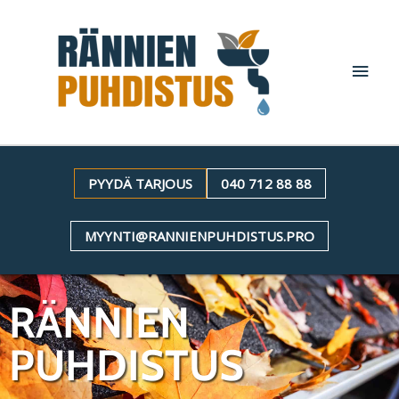
Siirry
PÄÄV
sisältöön
PYYDÄ TARJOUS
040 712 88 88
MYYNTI@RANNIENPUHDISTUS.PRO
RÄNNIEN
PUHDISTUS