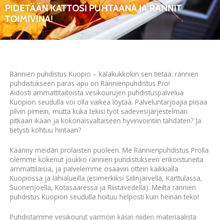
PIDETÄÄN KATTOSI PUHTAANA JA RÄNNIT
TOIMIVINA!
Rännien puhdistus Kuopio – kalakukkokin sen tietää: rännien
puhdistukseen paras apu on Rännienpuhdistus Pro!
Aidosti ammattitaitoista vesikourujen puhdistuspalvelua
Kuopion seudulla voi olla vaikea löytää. Palveluntarjoajia piisaa
pilvin pimein, mutta kuka tekisi työt sadevesijärjestelmän
pitkään ikään ja kokonaisvaltaiseen hyvinvointiin tähdäten? Ja
tietysti kohtuu hintaan?
Käänny meidän prolaisten puoleen. Me Rännienpuhdistus Prolla
olemme kokenut joukko rännien puhdistukseen erikoistuneita
ammattilaisia, ja palvelemme osaavin ottein kaikkialla
Kuopiossa ja lähialueilla (esimerkiksi Siilinjärvellä, Karttulassa,
Suonenjoella, Kotasaaressa ja Riistavedellä). Meiltä rännien
puhdistus Kuopion seudulla hoituu helposti kuin heinän teko!
Puhdistamme vesikourut varmoin käsin niiden materiaalista