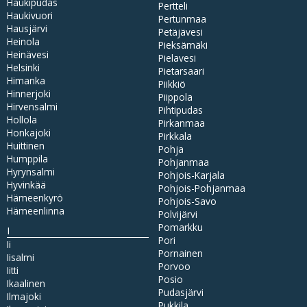
Haukipudas
Pertteli
Haukivuori
Pertunmaa
Hausjärvi
Petäjävesi
Heinola
Pieksämäki
Heinävesi
Pielavesi
Helsinki
Pietarsaari
Himanka
Piikkiö
Hinnerjoki
Piippola
Hirvensalmi
Pihtipudas
Hollola
Pirkanmaa
Honkajoki
Pirkkala
Huittinen
Pohja
Humppila
Pohjanmaa
Hyrynsalmi
Pohjois-Karjala
Hyvinkää
Pohjois-Pohjanmaa
Hämeenkyrö
Pohjois-Savo
Hämeenlinna
Polvijärvi
Pomarkku
I
Pori
Ii
Pornainen
Iisalmi
Porvoo
Iitti
Posio
Ikaalinen
Pudasjärvi
Ilmajoki
Pukkila