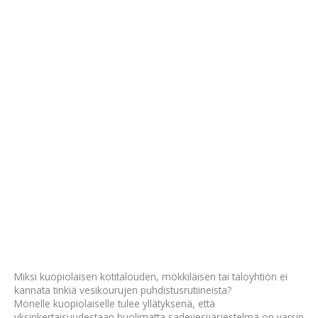
Miksi kuopiolaisen kotitalouden, mökkiläisen tai taloyhtiön ei
kannata tinkiä vesikourujen puhdistusrutiineista?
Monelle kuopiolaiselle tulee yllätyksenä, että
yksinkertaisuudestaan huolimatta sadevesijärjestelmä on varsin