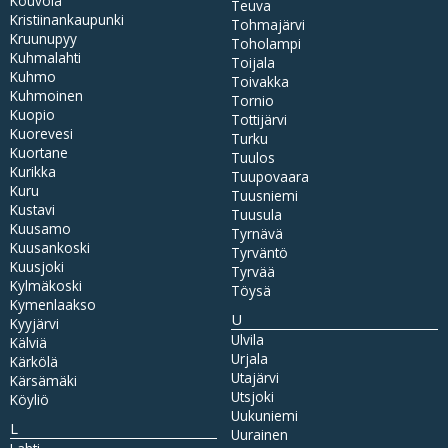
Kouvola
Teuva
Kristiinankaupunki
Tohmajärvi
Kruunupyy
Toholampi
Kuhmalahti
Toijala
Kuhmo
Toivakka
Kuhmoinen
Tornio
Kuopio
Tottijärvi
Kuorevesi
Turku
Kuortane
Tuulos
Kurikka
Tuupovaara
Kuru
Tuusniemi
Kustavi
Tuusula
Kuusamo
Tyrnävä
Kuusankoski
Tyrväntö
Kuusjoki
Tyrvää
Kylmäkoski
Töysä
Kymenlaakso
U
Kyyjärvi
Ulvila
Kälviä
Urjala
Kärkölä
Utajärvi
Kärsämäki
Utsjoki
Köyliö
Uukuniemi
L
Uurainen