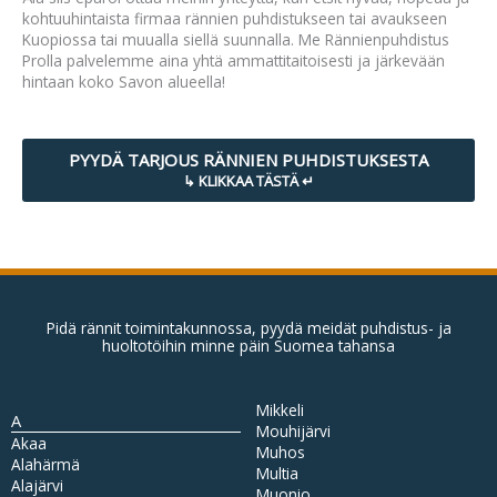
kohtuuhintaista firmaa rännien puhdistukseen tai avaukseen
Kuopiossa tai muualla siellä suunnalla. Me Rännienpuhdistus
Prolla palvelemme aina yhtä ammattitaitoisesti ja järkevään
hintaan koko Savon alueella!
PYYDÄ TARJOUS RÄNNIEN PUHDISTUKSESTA
Pidä rännit toimintakunnossa, pyydä meidät puhdistus- ja
huoltotöihin minne päin Suomea tahansa
Mikkeli
A
Mouhijärvi
Akaa
Muhos
Alahärmä
Multia
Alajärvi
Muonio