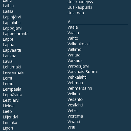
Lahti
Uusikaarlepyy
Laihia
Uusikaupunki
Laitila
Uusimaa
Lapinjärvi
V
Lapinlahti
Vaala
Lappajärvi
Vaasa
Lappeenranta
Vahto
Lappi
Valkeakoski
Lapua
Valtimo
Lapväärtti
Vantaa
Laukaa
Varkaus
Lavia
Varpaisjärvi
Lehtimäki
Varsinais-Suomi
Leivonmäki
Vehkalahti
Lemi
Vehmaa
Lemu
Vehmersalmi
Lempäälä
Velkua
Leppävirta
Vesanto
Lestijärvi
Vesilahti
Lieksa
Veteli
Lieto
Vieremä
Liljendal
Vihanti
Liminka
Vihti
Liperi