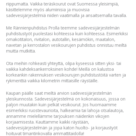
riippumatta. Vaikka teräskourut ovat Suomessa yleisimpiä,
käsittelemme myös alumiinisia ja muovisia
sadevesijärjestelmiä niiden vaatimalla ja ansaitsemalla tavalla.
Me Rännienpuhdistus Prolla teemme sadevesijärjestelmän
puhdistustyöt puolestasi kohteessa kuin kohteessa. Esimerkiksi
omakotitalon, rivitalon, autotallin, kesämökin, maatalon,
navetan ja kerrostalon vesikourujen puhdistus onnistuu meiltä
muitta mutkitta.
Ota meihin rohkeasti yhteyttä, olipa kyseessä sitten yksi- tai
vaikka kahdeksankerroksinen kohde! Meillä on kalustoa
korkeankin rakennuksen vesikourujen puhdistustöitä varten ja
rykmenttiä vaikka kilometrin mittaisille räystäille.
Kaupan päälle saat meiltä arvion sadevesijärjestelmän
yleiskunnosta. Sadevesijärjestelmä on kokonaisuus, jossa on
paljon muutakin kuin pelkät vesikourut. Jos huomaamme
esimerkiksi ruostevaurioita, halkeamia tai lahoja otsalautoja,
annamme mielellämme tarjouksen näidenkin vikojen
korjaamisesta. Kauttamme kaikki räystään,
sadevesijärjestelmän ja jopa katon huolto- ja korjaustyöt
hoituvat timantinkovalla ammattitaidolla!