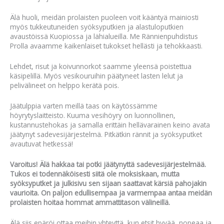
Älä huoli, meidän prolaisten puoleen voit kääntyä mainiosti
myös tukkeutuneiden syöksyputkien ja alastuloputkien
avaustöissä Kuopiossa ja lähialueilla. Me Rännienpuhdistus
Prolla avaamme kaikenlaiset tukokset hellästi ja tehokkaasti.
Lehdet, risut ja koivunnorkot saamme yleensä poistettua
käsipelillä. Myös vesikouruihin päätyneet lasten lelut ja
pelivälineet on helppo kerätä pois.
Jäätulppia varten meillä taas on käytössämme
höyrytyslaitteisto. Kuuma vesihöyry on luonnollinen,
kustannustehokas ja samalla erittäin hellävarainen keino avata
jäätynyt sadevesijärjestelmä. Pitkätkin rännit ja syöksyputket
avautuvat hetkessä!
Varoitus! Älä hakkaa tai potki jäätynyttä sadevesijärjestelmää.
Tukos ei todennäköisesti siitä ole moksiskaan, mutta
syöksyputket ja julkisivu sen sijaan saattavat kärsiä pahojakin
vaurioita. On paljon edullisempaa ja varmempaa antaa meidän
prolaisten hoitaa hommat ammattitason välineillä.
Älä siis epäröi ottaa meihin yhteyttä, kun etsit hyvää, nopeaa ja