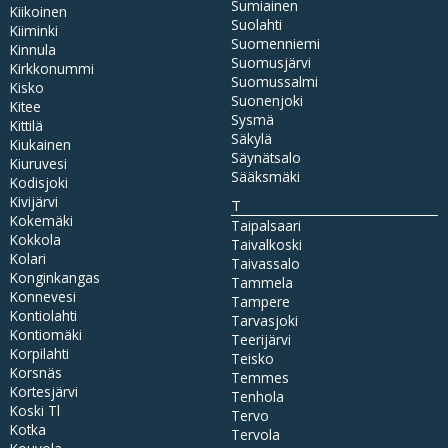
Sumiainen
Kiikoinen
Suolahti
Kiiminki
Suomenniemi
Kinnula
Suomusjärvi
Kirkkonummi
Suomussalmi
Kisko
Suonenjoki
Kitee
Sysmä
Kittilä
Säkylä
Kiukainen
Säynätsalo
Kiuruvesi
Sääksmäki
Kodisjoki
Kivijärvi
T
Kokemäki
Taipalsaari
Kokkola
Taivalkoski
Kolari
Taivassalo
Konginkangas
Tammela
Konnevesi
Tampere
Kontiolahti
Tarvasjoki
Kontiomäki
Teerijärvi
Korpilahti
Teisko
Korsnäs
Temmes
Kortesjärvi
Tenhola
Koski Tl
Tervo
Kotka
Tervola