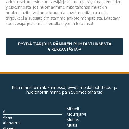
veloitukseton arvio sadevesijärjestelmän ja räystäsrakenteiden
yleiskunnosta. Jos huomaamme mitä tahansa muitakin
huolenaiheita, voimme kruunata savotan mitä parhaalla
tarjouksella suosittelemistamme jatkotoimenpiteistä. Laitetaan
sadevesijärjestelmäsi kerralla täyteen teräänsä!
PYYDÄ TARJOUS RÄNNIEN PUHDISTUKSESTA
Pidä rännit toimintakunnossa, pyydä meidät puhdistus- ja
huoltotöihin minne päin Suomea tahansa
Mikkeli
A
Mouhijärvi
Akaa
Muhos
Alahärmä
Multia
Alajärvi