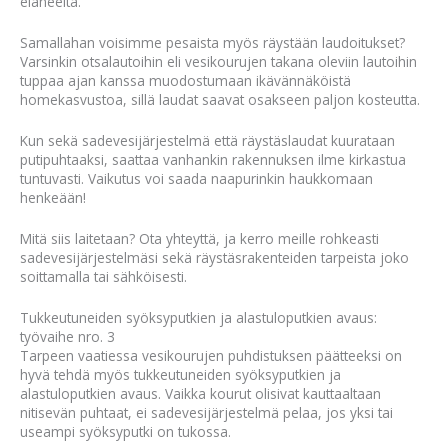
eläneeltä.
Samallahan voisimme pesaista myös räystään laudoitukset?
Varsinkin otsalautoihin eli vesikourujen takana oleviin lautoihin
tuppaa ajan kanssa muodostumaan ikävännäköistä
homekasvustoa, sillä laudat saavat osakseen paljon kosteutta.
Kun sekä sadevesijärjestelmä että räystäslaudat kuurataan
putipuhtaaksi, saattaa vanhankin rakennuksen ilme kirkastua
tuntuvasti. Vaikutus voi saada naapurinkin haukkomaan
henkeään!
Mitä siis laitetaan? Ota yhteyttä, ja kerro meille rohkeasti
sadevesijärjestelmäsi sekä räystäsrakenteiden tarpeista joko
soittamalla tai sähköisesti.
Tukkeutuneiden syöksyputkien ja alastuloputkien avaus:
työvaihe nro. 3
Tarpeen vaatiessa vesikourujen puhdistuksen päätteeksi on
hyvä tehdä myös tukkeutuneiden syöksyputkien ja
alastuloputkien avaus. Vaikka kourut olisivat kauttaaltaan
nitisevän puhtaat, ei sadevesijärjestelmä pelaa, jos yksi tai
useampi syöksyputki on tukossa.