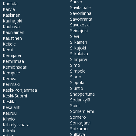
Sauvo
Karttula
Savitaipale
Karvia
Savonlinna
Kaskinen
Savonranta
Kauhajoki
Savukoski
Kauhava
Seinäjoki
Kauniainen
Sievi
Kaustinen
Siikainen
Keitele
Siikajoki
Kemi
Siikalatva
Kemijärvi
Siilinjärvi
Keminmaa
Simo
Kemiönsaari
Simpele
Kempele
Sipoo
Kerava
Sippola
Kerimäki
Siuntio
Keski-Pohjanmaa
Snappertuna
Keski-Suomi
Sodankylä
Kestilä
Soini
Kesälahti
Somerniemi
Keuruu
Somero
Kihniö
Sonkajärvi
Kiihtelysvaara
Sotkamo
Kiikala
Sulkava