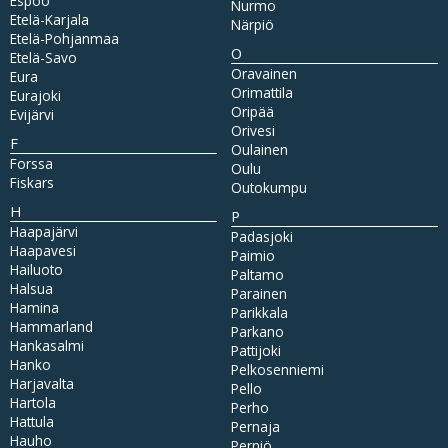
Espoo
Nurmo
Etelä-Karjala
Närpiö
Etelä-Pohjanmaa
O
Etelä-Savo
Oravainen
Eura
Orimattila
Eurajoki
Oripää
Evijärvi
Orivesi
F
Oulainen
Forssa
Oulu
Fiskars
Outokumpu
H
P
Haapajärvi
Padasjoki
Haapavesi
Paimio
Hailuoto
Paltamo
Halsua
Parainen
Hamina
Parikkala
Hammarland
Parkano
Hankasalmi
Pattijoki
Hanko
Pelkosenniemi
Harjavalta
Pello
Hartola
Perho
Hattula
Pernaja
Hauho
Perniö