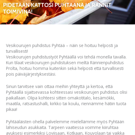
PIDETÄÄN KATTOSI PUHTAANA JA RÄNNIT
TOIMIVINA!
Vesikourujen puhdistus Pyhtää – näin se hoituu helposti ja
turvallisesti!
Vesikourujen puhdistustyöt Pyhtäällä voi tehdä monella tavalla.
Kun tilaat vesikourujen puhdistuksen meiltä Rännienpuhdistus
Prolta, hoituu homma kuitenkin sekä helposti että turvallisesti
pois päiväjärjestyksestäsi.
Sinun tarvitsee vain ottaa meihin yhteyttä ja kertoa, että
Pyhtäällä sijaitsevassa kohteessasi vesikourujen puhdistus olisi
paikallaan. Olipa kohteesi sitten omakotitalo, kesämökki,
maatila, ratsastushalli, kirkko tai koulu, riennämme hätiin tuota
pikaa!
Pyhtääläisten ohella palvelemme mielellämme myös Pyhtään
lähiseudun asukkaita. Tarpeen vaatiessa voimme kiiruhtaa
avuksesi esimerkiksi Loviisaan, Kotkaan, Kouvolaan tai vaikka