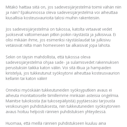
Mitäkö haittaa siitä on, jos sadevesijärjestelmä toimii vähän niin
ja näin? Epäkunnossa oleva sadevesijärjestelmä voi aiheuttaa
kiusallisia kosteusvaurioita talosi muihin rakenteisiin.
Jos sadevesijärjestelmä on tukossa, katolta virtaavat vedet
juoksevat valtoimenaan pitkin poikin räystästä ja julkisivua. Ei
olisi mikään ihme, jos esimeriksi räystäslaudat tai julkisivu
vetäisivät niiltä main homeeseen tai alkaisivat jopa lahota.
Sekin on täysin mahdollista, että tukossa oleva
sadevesijärjestelmä ohjaa sade- ja sulamisvedet rakennuksen
perustuksiin taikka katon väliin. Voi sitä itkua ja hampaiden
kiristelyä, jos tukkeutunut syöksytorvi aiheuttaa kosteusvaurion
kellariin tai katon väliin!
Onneksi myöskään tukkeutuneiden syöksyputkien avaus ei
aiheuta monitaitoiselle tiimillemme minkään asteisia ongelmia.
Mainitse tukoksista (tai tukosepäilyistä) pyytäessäsi tarjousta
vesikourujen puhdistuksesta, niin tukkeutuneiden syöksytorvien
avaus hoituu helposti rännien puhdistuksen yhteydessä.
Huomaa, että meillä rännien puhdistukseen kuuluu aina