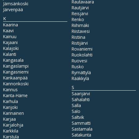
Rautavaara
Jämsänkoski
Rautjärvi
Järvenpää
Reisjärvi
K
Renko
Kaarina
Riihimäki
Kaavi
Riistavesi
Kainuu
Ristiina
Kajaani
Ristijärvi
Kalajoki
Rovaniemi
Kalanti
Ruokolahti
Kangasala
Ruovesi
Kangaslampi
Rusko
Kangasniemi
Rymättylä
Kankaanpää
Rääkkylä
Kannonkoski
S
Kannus
Saarijärvi
Kanta-Häme
Sahalahti
Karhula
Salla
Karijoki
Salo
Karinainen
Saltvik
Karjaa
Sammatti
Karjalohja
Sastamala
Karkkila
Satakunta
Karstula