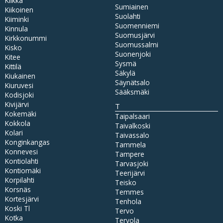
Kiikka
Sumiainen
Kiikoinen
Suolahti
Kiiminki
Suomenniemi
Kinnula
Suomusjärvi
Kirkkonummi
Suomussalmi
Kisko
Suonenjoki
Kitee
Sysmä
Kittilä
Säkylä
Kiukainen
Säynätsalo
Kiuruvesi
Sääksmäki
Kodisjoki
Kivijärvi
T
Kokemäki
Taipalsaari
Kokkola
Taivalkoski
Kolari
Taivassalo
Konginkangas
Tammela
Konnevesi
Tampere
Kontiolahti
Tarvasjoki
Kontiomäki
Teerijärvi
Korpilahti
Teisko
Korsnäs
Temmes
Kortesjärvi
Tenhola
Koski Tl
Tervo
Kotka
Tervola