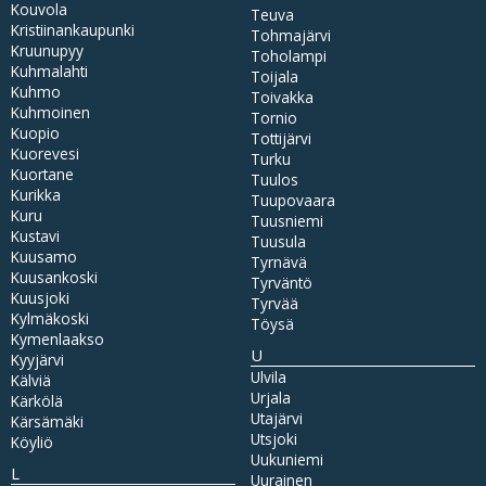
Kouvola
Teuva
Kristiinankaupunki
Tohmajärvi
Kruunupyy
Toholampi
Kuhmalahti
Toijala
Kuhmo
Toivakka
Kuhmoinen
Tornio
Kuopio
Tottijärvi
Kuorevesi
Turku
Kuortane
Tuulos
Kurikka
Tuupovaara
Kuru
Tuusniemi
Kustavi
Tuusula
Kuusamo
Tyrnävä
Kuusankoski
Tyrväntö
Kuusjoki
Tyrvää
Kylmäkoski
Töysä
Kymenlaakso
U
Kyyjärvi
Ulvila
Kälviä
Urjala
Kärkölä
Utajärvi
Kärsämäki
Utsjoki
Köyliö
Uukuniemi
L
Uurainen