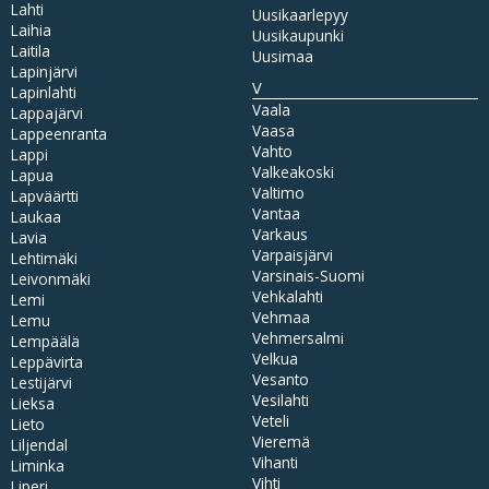
Lahti
Uusikaarlepyy
Laihia
Uusikaupunki
Laitila
Uusimaa
Lapinjärvi
V
Lapinlahti
Vaala
Lappajärvi
Vaasa
Lappeenranta
Vahto
Lappi
Valkeakoski
Lapua
Valtimo
Lapväärtti
Vantaa
Laukaa
Varkaus
Lavia
Varpaisjärvi
Lehtimäki
Varsinais-Suomi
Leivonmäki
Vehkalahti
Lemi
Vehmaa
Lemu
Vehmersalmi
Lempäälä
Velkua
Leppävirta
Vesanto
Lestijärvi
Vesilahti
Lieksa
Veteli
Lieto
Vieremä
Liljendal
Vihanti
Liminka
Vihti
Liperi