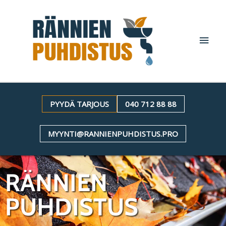
Siirry
PÄÄV
sisältöön
PYYDÄ TARJOUS
040 712 88 88
MYYNTI@RANNIENPUHDISTUS.PRO
RÄNNIEN
PUHDISTUS