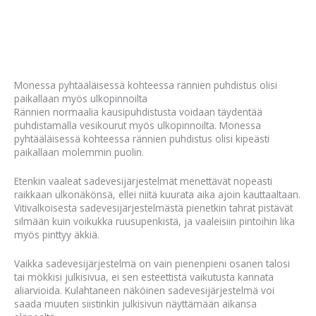
Monessa pyhtääläisessä kohteessa rännien puhdistus olisi
paikallaan myös ulkopinnoilta
Rännien normaalia kausipuhdistusta voidaan täydentää
puhdistamalla vesikourut myös ulkopinnoilta. Monessa
pyhtääläisessä kohteessa rännien puhdistus olisi kipeästi
paikallaan molemmin puolin.
Etenkin vaaleat sadevesijärjestelmät menettävät nopeasti
raikkaan ulkonäkönsä, ellei niitä kuurata aika ajoin kauttaaltaan.
Vitivalkoisesta sadevesijärjestelmästä pienetkin tahrat pistävät
silmään kuin voikukka ruusupenkistä, ja vaaleisiin pintoihin lika
myös pinttyy äkkiä.
Vaikka sadevesijärjestelmä on vain pienenpieni osanen talosi
tai mökkisi julkisivua, ei sen esteettistä vaikutusta kannata
aliarvioida. Kulahtaneen näköinen sadevesijärjestelmä voi
saada muuten siistinkin julkisivun näyttämään aikansa