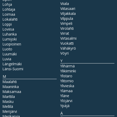
Viiala
Lohja
Viitasaari
Lohtaja
Viljakkala
Loimaa
Vilppula
Lokalahti
Vimpeli
Loppi
Virolahti
Loviisa
Virrat
Luhanka
Virtasalmi
Lumijoki
Vuokatti
Luopioinen
Vähäkyrö
Luoto
Vöyri
Luumäki
Luvia
Y
Längelmäki
Ylihärmä
Länsi-Suomi
Ylikiiminki
Ylistaro
M
Ylitornio
Maalahti
Ylivieska
Maaninka
Ylämaa
Maksamaa
Yläne
Marttila
Ylöjärvi
Masku
Ypäjä
Mellilä
Merijärvi
Ä
Merikarvia