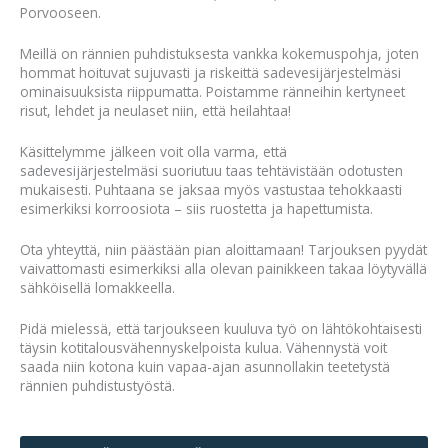
Porvooseen.
Meillä on rännien puhdistuksesta vankka kokemuspohja, joten
hommat hoituvat sujuvasti ja riskeittä sadevesijärjestelmäsi
ominaisuuksista riippumatta. Poistamme ränneihin kertyneet
risut, lehdet ja neulaset niin, että heilahtaa!
Käsittelymme jälkeen voit olla varma, että
sadevesijärjestelmäsi suoriutuu taas tehtävistään odotusten
mukaisesti. Puhtaana se jaksaa myös vastustaa tehokkaasti
esimerkiksi korroosiota – siis ruostetta ja hapettumista.
Ota yhteyttä, niin päästään pian aloittamaan! Tarjouksen pyydät
vaivattomasti esimerkiksi alla olevan painikkeen takaa löytyvällä
sähköisellä lomakkeella.
Pidä mielessä, että tarjoukseen kuuluva työ on lähtökohtaisesti
täysin kotitalousvähennyskelpoista kulua. Vähennystä voit
saada niin kotona kuin vapaa-ajan asunnollakin teetetystä
rännien puhdistustyöstä.