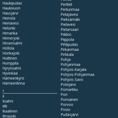
Haukipudas
Pertteli
Haukivuori
Pertunmaa
Hausjärvi
Petäjävesi
Heinola
Pieksämäki
Heinävesi
Pielavesi
Helsinki
Pietarsaari
Himanka
Piikkiö
Hinnerjoki
Piippola
Hirvensalmi
Pihtipudas
Hollola
Pirkanmaa
Honkajoki
Pirkkala
Huittinen
Pohja
Humppila
Pohjanmaa
Hyrynsalmi
Pohjois-Karjala
Hyvinkää
Pohjois-Pohjanmaa
Hämeenkyrö
Pohjois-Savo
Hämeenlinna
Polvijärvi
Pomarkku
I
Pori
Ii
Pornainen
Iisalmi
Porvoo
Iitti
Posio
Ikaalinen
Pudasjärvi
Ilmajoki