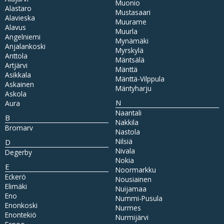
Muonio
Alastaro
Mustasaari
Alavieska
Muurame
Alavus
Muurla
Angelniemi
Mynämäki
Anjalankoski
Myrskylä
Anttola
Mäntsälä
Artjärvi
Mänttä
Asikkala
Mänttä-Vilppula
Askainen
Mäntyharju
Askola
N
Aura
Naantali
B
Nakkila
Bromarv
Nastola
Nilsiä
D
Nivala
Degerby
Nokia
E
Noormarkku
Eckerö
Nousiainen
Elimäki
Nuijamaa
Eno
Nummi-Pusula
Enonkoski
Nurmes
Enontekiö
Nurmijärvi