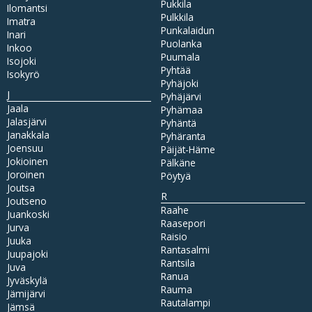
Pukkila
Ilomantsi
Pulkkila
Imatra
Punkalaidun
Inari
Puolanka
Inkoo
Puumala
Isojoki
Pyhtää
Isokyrö
Pyhäjoki
J
Pyhäjärvi
Jaala
Pyhämaa
Jalasjärvi
Pyhäntä
Janakkala
Pyhäranta
Joensuu
Päijät-Häme
Jokioinen
Pälkäne
Joroinen
Pöytyä
Joutsa
R
Joutseno
Raahe
Juankoski
Raasepori
Jurva
Raisio
Juuka
Rantasalmi
Juupajoki
Rantsila
Juva
Ranua
Jyväskylä
Rauma
Jämijärvi
Rautalampi
Jämsä